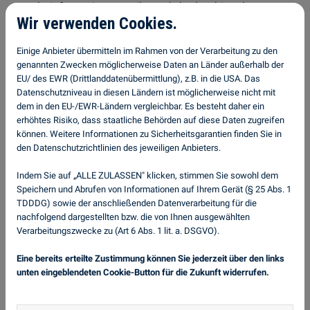
mehr Informationen zu Ihrem Schaden, hinterlassen
Wir verwenden Cookies.
Sie uns Ihre Kontaktdaten und wir werden uns
umgehend mit Ihnen in Verbindung setzen!
Einige Anbieter übermitteln im Rahmen von der Verarbeitung zu den
genannten Zwecken möglicherweise Daten an Länder außerhalb der
EU/ des EWR (Drittlanddatenübermittlung), z.B. in die USA. Das
Datenschutzniveau in diesen Ländern ist möglicherweise nicht mit
dem in den EU-/EWR-Ländern vergleichbar. Es besteht daher ein
Kontakt
erhöhtes Risiko, dass staatliche Behörden auf diese Daten zugreifen
können. Weitere Informationen zu Sicherheitsgarantien finden Sie in
den Datenschutzrichtlinien des jeweiligen Anbieters.
07251-440 7000
Indem Sie auf „ALLE ZULASSEN" klicken, stimmen Sie sowohl dem
Speichern und Abrufen von Informationen auf Ihrem Gerät (§ 25 Abs. 1
info@autoglas-doctor.de
TDDDG) sowie der anschließenden Datenverarbeitung für die
nachfolgend dargestellten bzw. die von Ihnen ausgewählten
Verarbeitungszwecke zu (Art 6 Abs. 1 lit. a. DSGVO).
Eine bereits erteilte Zustimmung können Sie jederzeit über den links
unten eingeblendeten Cookie-Button für die Zukunft widerrufen.