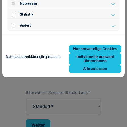
Notwendig
Statistik
Andere
1. Standort
2. Betroffene Scheibe
3. Größe des Schadens
Nur notwendige Cookies
4. Termin wählen
Datenschutzerklärung
|
Impressum
Individuelle Auswahl
5. Kontaktdaten
übernehmen
6. Fahrzeugdaten
Alle zulassen
7. Ihre Nachricht an uns
Bitte wählen Sie einen Standort aus *
Weiter