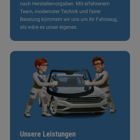
nach Herstellervorgaben. Mit erfahrenem
Team, modernster Technik und fairer
Beratung kümmern wir uns um Ihr Fahrzeug,
als wäre es unser eigenes.
Unsere Leistungen