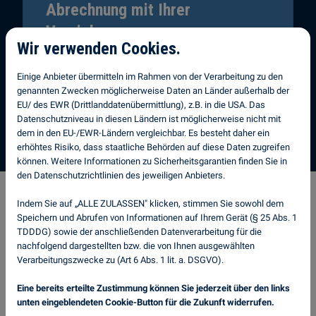
Abrechnung mit Ihrer
Versicherung
Wir verwenden Cookies.
Wir übernehmen die gesamte Abwicklung mit
Ihrer Kaskoversicherung, damit Sie sich um
Einige Anbieter übermitteln im Rahmen von der Verarbeitung zu den
genannten Zwecken möglicherweise Daten an Länder außerhalb der
nichts kümmern müssen.
EU/ des EWR (Drittlanddatenübermittlung), z.B. in die USA. Das
Datenschutzniveau in diesen Ländern ist möglicherweise nicht mit
dem in den EU-/EWR-Ländern vergleichbar. Es besteht daher ein
erhöhtes Risiko, dass staatliche Behörden auf diese Daten zugreifen
können. Weitere Informationen zu Sicherheitsgarantien finden Sie in
den Datenschutzrichtlinien des jeweiligen Anbieters.
Indem Sie auf „ALLE ZULASSEN" klicken, stimmen Sie sowohl dem
Speichern und Abrufen von Informationen auf Ihrem Gerät (§ 25 Abs. 1
Über Autoglas Doctor
TDDDG) sowie der anschließenden Datenverarbeitung für die
nachfolgend dargestellten bzw. die von Ihnen ausgewählten
Paderborn
Verarbeitungszwecke zu (Art 6 Abs. 1 lit. a. DSGVO).
Eine bereits erteilte Zustimmung können Sie jederzeit über den links
unten eingeblendeten Cookie-Button für die Zukunft widerrufen.