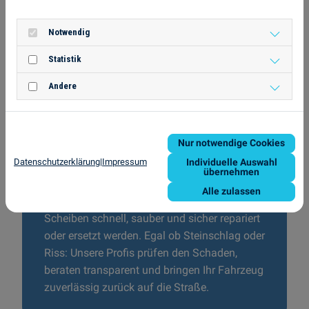
Notwendig
Statistik
Andere
Nur notwendige Cookies
Datenschutzerklärung
|
Impressum
Individuelle Auswahl
übernehmen
Unsere Werkstatt
Alle zulassen
Unsere Autoglas-Werkstatt sorgt dafür, dass
Scheiben schnell, sauber und sicher repariert
oder ersetzt werden. Egal ob Steinschlag oder
Riss: Unsere Profis prüfen den Schaden,
beraten transparent und bringen Ihr Fahrzeug
zuverlässig zurück auf die Straße.