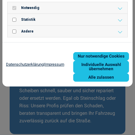
Notwendig
Statistik
Andere
Nur notwendige Cookies
Datenschutzerklärung
|
Impressum
Individuelle Auswahl
übernehmen
Unsere Werkstatt
Alle zulassen
Unsere Autoglas-Werkstatt sorgt dafür, dass
Scheiben schnell, sauber und sicher repariert
oder ersetzt werden. Egal ob Steinschlag oder
Riss: Unsere Profis prüfen den Schaden,
beraten transparent und bringen Ihr Fahrzeug
zuverlässig zurück auf die Straße.