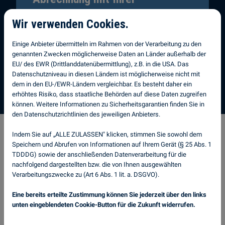
Versicherung
Wir verwenden Cookies.
Wir übernehmen die gesamte Abwicklung mit
Einige Anbieter übermitteln im Rahmen von der Verarbeitung zu den
Ihrer Kaskoversicherung, damit Sie sich um
genannten Zwecken möglicherweise Daten an Länder außerhalb der
nichts kümmern müssen.
EU/ des EWR (Drittlanddatenübermittlung), z.B. in die USA. Das
Datenschutzniveau in diesen Ländern ist möglicherweise nicht mit
dem in den EU-/EWR-Ländern vergleichbar. Es besteht daher ein
erhöhtes Risiko, dass staatliche Behörden auf diese Daten zugreifen
können. Weitere Informationen zu Sicherheitsgarantien finden Sie in
den Datenschutzrichtlinien des jeweiligen Anbieters.
Indem Sie auf „ALLE ZULASSEN" klicken, stimmen Sie sowohl dem
Speichern und Abrufen von Informationen auf Ihrem Gerät (§ 25 Abs. 1
Über Autoglas Doctor
TDDDG) sowie der anschließenden Datenverarbeitung für die
nachfolgend dargestellten bzw. die von Ihnen ausgewählten
Bruchsal
Verarbeitungszwecke zu (Art 6 Abs. 1 lit. a. DSGVO).
Eine bereits erteilte Zustimmung können Sie jederzeit über den links
unten eingeblendeten Cookie-Button für die Zukunft widerrufen.