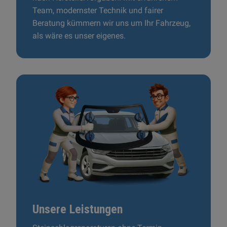
Team, modernster Technik und fairer
Beratung kümmern wir uns um Ihr Fahrzeug,
als wäre es unser eigenes.
Unsere Leistungen